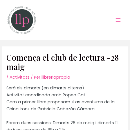
Vés
al
contingut
Mai
Men
Comença el club de lectura -28
maig
/
Activitats
/ Per
llibreriapropia
Serà els dimarts (en dimarts alterns)
Activitat coordinada amb Popea Cat
Com a primer llibre proposam «Las aventuras de la
China Iron» de Gabriela Cabezón Cámara
Farem dues sessions; Dimarts 28 de maig i dimarts 11
de juny, sempre de 19h a 21h.