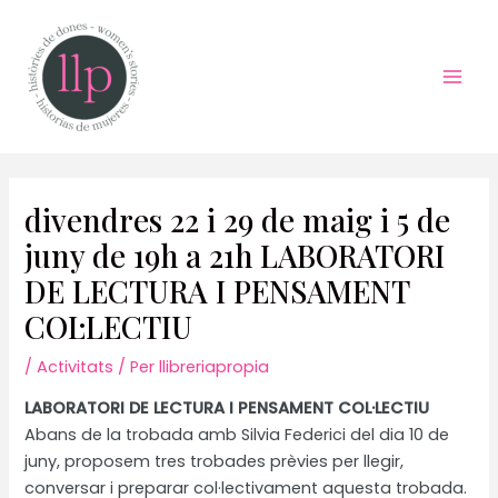
Vés
al
contingut
Mai
Men
divendres 22 i 29 de maig i 5 de
juny de 19h a 21h LABORATORI
DE LECTURA I PENSAMENT
COL·LECTIU
/
Activitats
/ Per
llibreriapropia
LABORATORI DE LECTURA I PENSAMENT COL·LECTIU
Abans de la trobada amb Silvia Federici del dia 10 de
juny, proposem tres trobades prèvies per llegir,
conversar i preparar col·lectivament aquesta trobada.