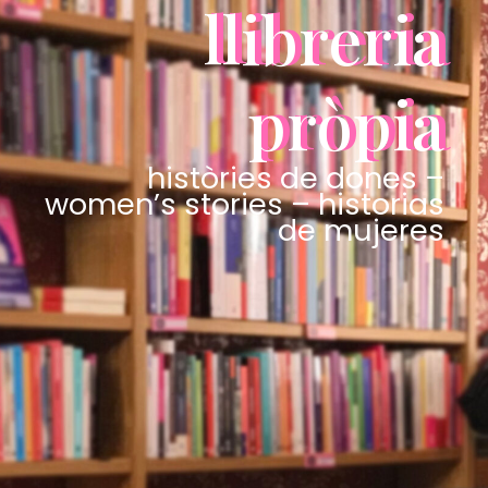
llibreria
pròpia
històries de dones –
women’s stories – historias
de mujeres