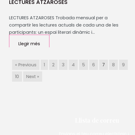
LECTURES ATZAROSES
LECTURES ATZAROSES Trobada mensual per a
compartir les lectures actuals de cada una de les
participants: un espai literari dinàmic i…
Llegir més
« Previous
1
2
3
4
5
6
7
8
9
10
Next »
Llista de correu
Envians el teu correu electrónic i et