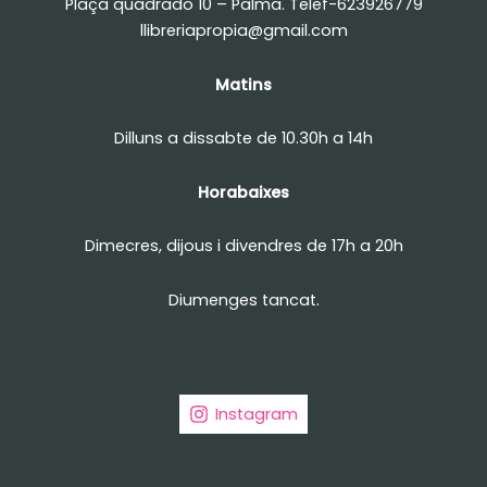
Plaça quadrado 10 – Palma. Telef-623926779
llibreriapropia@gmail.com
Matins
Dilluns a dissabte de 10.30h a 14h
Horabaixes
Dimecres, dijous i divendres de 17h a 20h
Diumenges tancat.
Instagram