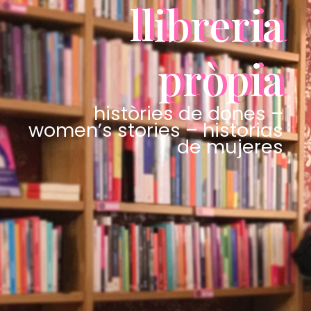
llibreria
pròpia
històries de dones –
women’s stories – historias
de mujeres