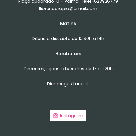
Plaça quadrado 10 – Palma. Telef-623926779
llibreriapropia@gmail.com
Matins
Dilluns a dissabte de 10.30h a 14h
Horabaixes
Dimecres, dijous i divendres de 17h a 20h
Diumenges tancat.
Instagram