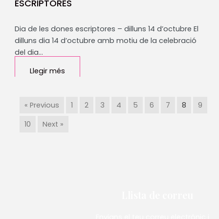
ESCRIPTORES
Dia de les dones escriptores – dilluns 14 d’octubre El
dilluns dia 14 d’octubre amb motiu de la celebració
del dia…
Llegir més
« Previous
1
2
3
4
5
6
7
8
9
10
Next »
Llista de correu
Envians el teu correu electrónic i et