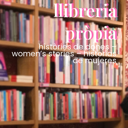
llibreria
pròpia
històries de dones –
women’s stories – historias
de mujeres