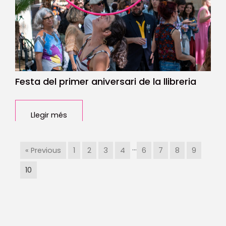
Festa del primer aniversari de la llibreria
Llegir més
…
« Previous
1
2
3
4
6
7
8
9
10